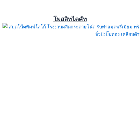
โพสอิทไดคัท