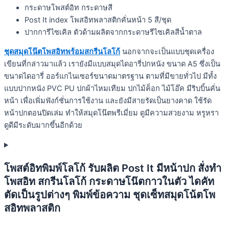
กระดาษโพสต์อิท กระดาษสี
Post It index โพสอิทพลาสติกคั่นหน้า 5 สี/ชุด
ปากการีไซเคิล ตัวด้ามผลิตจากกระดาษรีไซเคิลสีน้ำตาล
ชุดสมุดโน๊ตโพสอิทพร้อมสกรีนโลโก้
นอกจากจะเป็นแบบชุดเครื่อง
เขียนที่กล่าวมาแล้ว เรายังมีแบบสมุดไดอารี่ปกหนัง ขนาด A5 ซึ่งเป็น
ขนาดไดอารี่ ออร์แกไนเซอร์ขนาดมาตรฐาน ตามที่มีขายทั่วไป มีทั้ง
แบบปากหนัง PVC PU ปกผ้าไหมเทียม ปกไม้ค็อก ไม้โอ๊ค มีริบบิ้นคั่น
หน้า เพื่อเพิ่มฟังก์ชั่นการใช้งาน และยังมีสายรัดเป็นยางคาด ใช้รัด
หน้าปกตอนปิดเล่ม ทำให้สมุดโน๊ตพรีเมี่ยม ดูมีความสวยงาม หรูหรา
ดูดีมีระดับมากขึ้นอีกด้วย
โพสต์อิทพิมพ์โลโก้ รับผลิต Post It มีหน้าปก สั่งทำ
โพสอิท สกรีนโลโก้ กระดาษโน๊ตกาวในตัว ไดคัท
ตัดเป็นรูปต่างๆ พิมพ์ข้อความ ชุดเซ็ทสมุดโน้ตโพ
สอิทพลาสติก