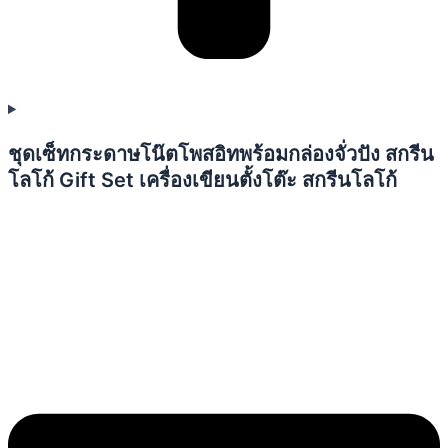
ชุดเซ็ทกระดาษโน๊ตโพสอิทพร้อมกล่องจั่วปัง สกรีน
โลโก้ Gift Set เครื่องเขียนตั้งโต๊ะ สกรีนโลโก้