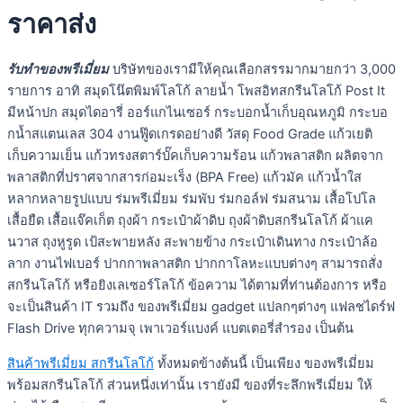
ราคาส่ง
รับทำของพรีเมี่ยม
บริษัทของเรามีให้คุณเลือกสรรมากมายกว่า 3,000
รายการ อาทิ สมุดโน๊ตพิมพ์โลโก้ ลายน้ำ โพสอิทสกรีนโลโก้ Post It
มีหน้าปก สมุดไดอารี่ ออร์แกไนเซอร์ กระบอกน้ำเก็บอุณหภูมิ กระบอ
กน้ำสแตนเลส 304 งานฟู๊ดเกรดอย่างดี วัสดุ Food Grade แก้วเยติ
เก็บความเย็น แก้วทรงสตาร์บั๊คเก็บความร้อน แก้วพลาสติก ผลิตจาก
พลาสติกที่ปราศจากสารก่อมะเร็ง (BPA Free) แก้วมัค แก้วน้ำใส
หลากหลายรูปแบบ ร่มพรีเมี่ยม ร่มพับ ร่มกอล์ฟ ร่มสนาม เสื้อโปโล
เสื้อยืด เสื้อแจ๊คเก็ต ถุงผ้า กระเป๋าผ้าดิบ ถุงผ้าดิบสกรีนโลโก้ ผ้าแค
นวาส ถุงหูรูด เป้สะพายหลัง สะพายข้าง กระเป๋าเดินทาง กระเป๋าล้อ
ลาก งานไฟเบอร์ ปากกาพลาสติก ปากกาโลหะแบบต่างๆ สามารถสั่ง
สกรีนโลโก้ หรือยิงเลเซอร์โลโก้ ข้อความ ได้ตามที่ท่านต้องการ หรือ
จะเป็นสินค้า IT รวมถึง ของพรีเมี่ยม gadget แปลกๆต่างๆ แฟลชไดร์ฟ
Flash Drive ทุกความจุ เพาเวอร์แบงค์ แบตเตอรี่สำรอง เป็นต้น
สินค้าพรีเมี่ยม สกรีนโลโก้
ทั้งหมดข้างต้นนี้ เป็นเพียง ของพรีเมี่ยม
พร้อมสกรีนโลโก้ ส่วนหนึ่งเท่านั้น เรายังมี ของที่ระลึกพรีเมี่ยม ให้