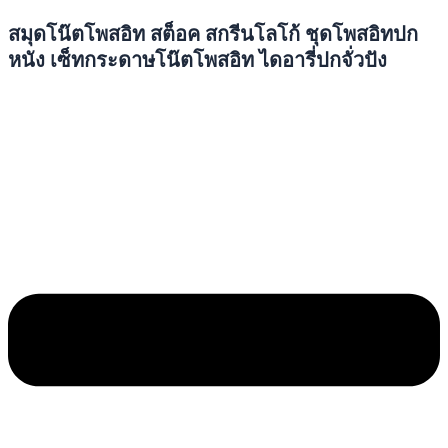
สมุดโน๊ตโพสอิท สต็อค สกรีนโลโก้ ชุดโพสอิทปก
หนัง เซ็ทกระดาษโน๊ตโพสอิท ไดอารี่ปกจั่วปัง