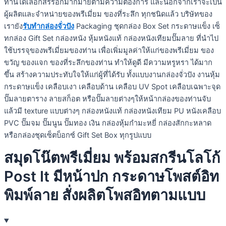
ท่านได้เลือกสรรอีกมากมายตามความต้องการ และนอกจากเราจะเป็น
ผู้ผลิตและจำหน่ายของพรีเมี่ยม ของที่ระลึก ทุกชนิดแล้ว บริษัทของ
เรายัง
รับทำกล่องจั่วปัง
Packaging ชุดกล่อง Box Set กระดาษแข็ง เซ็
ทกล่อง Gift Set กล่องหนัง หุ้มหนังแท้ กล่องหนังเทียมปั๊มลาย ที่นำไป
ใช้บรรจุของพรีเมี่ยมของท่าน เพื่อเพิ่มมูลค่าให้แก่ของพรีเมี่ยม ของ
ขวัญ ของแจก ของที่ระลึกของท่าน ทำให้ดูดี มีความหรูหรา ได้มาก
ขึ้น สร้างความประทับใจให้แก่ผู้ที่ได้รับ ทั้งแบบงานกล่องจั่วปัง งานหุ้ม
กระดาษแข็ง เคลือบเงา เคลือบด้าน เคลือบ UV Spot เคลือบเฉพาะจุด
ปั๊มลายตาราง ลายสก็อต หรือปั๊มลายต่างๆให้หน้ากล่องของท่านจับ
แล้วมี texture แบบต่างๆ กล่องหนังแท้ กล่องหนังเทียม PU หนังเคลือบ
PVC ปั๊มจม ปั๊มนูน ปั๊มทอง เงิน กล่องหุ้มกำมะหยี่ กล่องสักกะหลาด
หรือกล่องชุดเซ็ตบ็อกซ์ Gift Set Box ทุกรูปแบบ
สมุดโน๊ตพรีเมี่ยม พร้อมสกรีนโลโก้
Post It มีหน้าปก กระดาษโพสต์อิท
พิมพ์ลาย สั่งผลิตโพสอิทตามแบบ