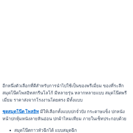
อีกหนึ่งตัวเลือกที่ดีสำหรับการนำไปใช้เป็นของพรีเมี่ยม ของที่ระลึก
สมุดโน๊ตโพสอิทสกรีนโลโก้ มีหลายรุ่น หลากหลายแบบ สมุดโน๊ตพรี
เมี่ยม ราคาส่งจากโรงงานโดยตรง มีทั้งแบบ
ชุดสมุดโน๊ต โพสอิท
มีให้เลือกทั้งแบบปกจั่วปัง กระดาษแข็ง ปกหนัง
หน้าปกหุ้มหนังลายหินอ่อน ปกผ้าไหมเทียม ภายในเซ็ทประกอบด้วย
สมุดโน๊ตกาวหัวฉีกได้ แบบสมุดฉีก